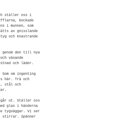
ch ställer oss i
afflarna, bockade
nns i munnen, som
sätts av gnisslande
ktyg och knastrande
r genom den till nya
 och väsande
ystnad och läder.
. Som om ingenting
ts här. Trä och
g, stål och
dar.
 går ut. Ställer oss
med glas i händerna
de tygväggar. Vi ser
i stirrar.
Spänner