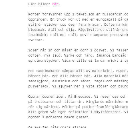
Fler bilder
här
.
Porten försvinner upp i taket som en rullgardin o
öppningen. En truck kör ut med en europapall på g
stålrör sticker upp över fyra kragar. Dofterna kä
blodsmak. Stål och olja. Fågelkvittret utifrån er
truckdäck, stål mot stål, dovt stampande pressver
svetsar.
Solen når in och målar en dörr i golvet. Vi falle
dofter, nya ljud. Virke och färg. Jamande bandsåg
sprutmunstycken. Vidare tills vi landar mjukt i t
Hos sadelmakaren dämpas allt av materialet. Huden
händer här. Men allt händer här. Alla material mö
sadelgjord, aluminium och läder, tagel och mässin
pulverlack. Vi sjunker ner i vita stolar och blun
Öppnar ögonen igen. På Bredgade. Vi reser oss och
på trottoaren och tittar in. Minglande människor 
rör sig därinne. Möbler på podier framför glänsan
allt genom vår egen reflektion i skyltfönstret. V
ögonen i möblerna bakom glaset.
De ska
fan
tåla ögats slitage.