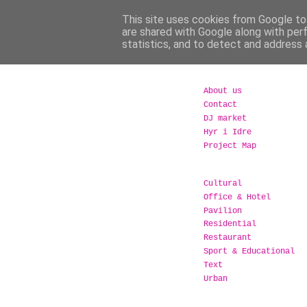
This site uses cookies from Google to 
are shared with Google along with per
statistics, and to detect and address 
About us
Contact
DJ market
Hyr i Idre
Project Map
Cultural
Office & Hotel
Pavilion
Residential
Restaurant
Sport & Educational
Text
Urban