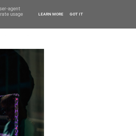
user-agent
erate usage
LEARN MORE
GOT IT