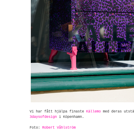
Vi har fått hjälpa finaste
Källemo
med deras utstä
3daysofdesign
i Köpenhamn.
Foto:
Robert Våhlström