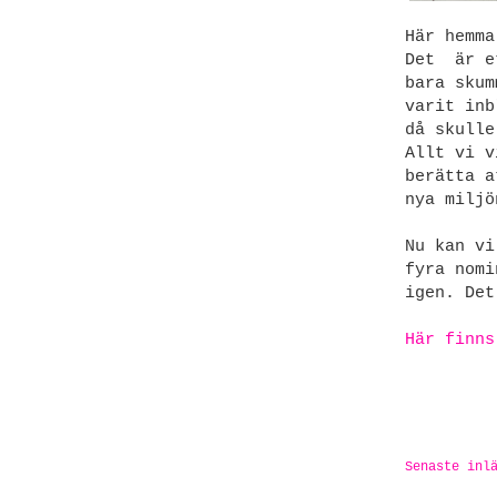
Här hemma
Det är et
bara skum
varit inb
då skulle
Allt vi v
berätta a
nya miljö
Nu kan vi
fyra nom
igen. Det
Här finns
Senaste inl