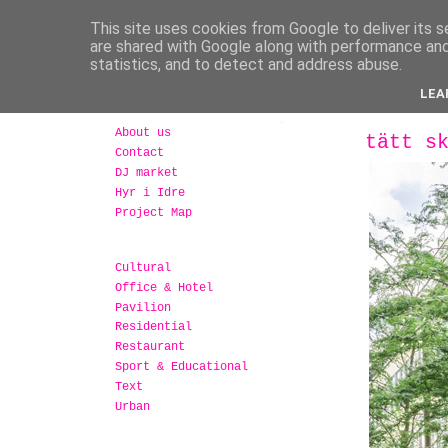
This site uses cookies from Google to deliver its s
are shared with Google along with performance and 
statistics, and to detect and address abuse.
LEA
About us
tätt s
Contact
DJ market
Hyr i Idre
Project Map
Cultural
Office & Hotel
Pavilion
Residential
Restaurant
Sport & Educational
Text
Urban